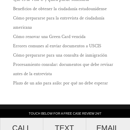
Beneficios de obtener la ciudadanía estadounidense
Cómo prepararse para la entrevista de ciudadanía
americana
Cómo renovar una Green Card vencida
Errores comunes al enviar documentos a USCIS
Cómo prepararse para una consulta de inmigración
Procesamiento consular: documentos que debe revisar
antes de la entrevista
Plazo de un año para asilo: por qué no debe esperar
Law Offices of Ramiro J. Lluis, 205 South
TOUCH BELOW FOR A FREE CASE REVIEW 24/7
TOUCH BELOW FOR A FREE CASE REVIEW 24/7
Broadway, Suite 1000, Los Angeles, California
CALL
CALL
TEXT
TEXT
EMAIL
EMAIL