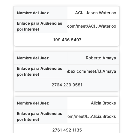
el Juez
ACIJ Jason Waterloo
nternet
https://eoir.webex.com/meet/ACIJ.Waterloo
o de Acceso (Telefónico)
199 436 5407
Roberto Amaya
https://eoir.webex.com/meet/IJ.Amaya
2764 239 9581
Alicia Brooks
https://eoir.webex.com/meet/IJ.Alicia.Brooks
2761 492 1135