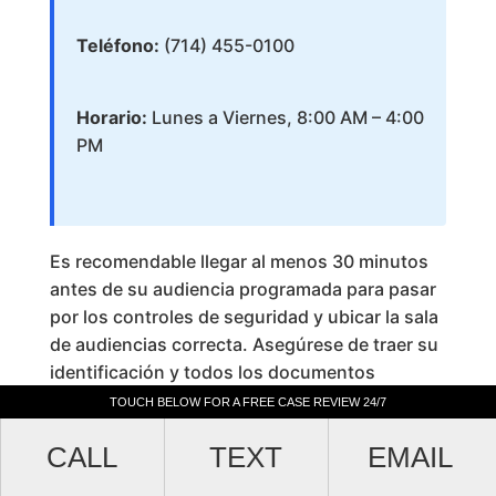
Teléfono:
(714) 455-0100
Horario:
Lunes a Viernes, 8:00 AM – 4:00
PM
Es recomendable llegar al menos 30 minutos
antes de su audiencia programada para pasar
por los controles de seguridad y ubicar la sala
de audiencias correcta. Asegúrese de traer su
identificación y todos los documentos
relacionados con su caso.
TOUCH BELOW FOR A FREE CASE REVIEW 24/7
TOUCH BELOW FOR A FREE CASE REVIEW 24/7
Audiencias Virtuales en las
CALL
CALL
TEXT
TEXT
EMAIL
EMAIL
Cortes de Inmigración