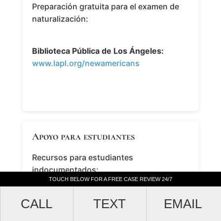
Preparación gratuita para el examen de
naturalización:
Biblioteca Pública de Los Ángeles:
www.lapl.org/newamericans
Apoyo para estudiantes
Recursos para estudiantes
indocumentados:
TOUCH BELOW FOR A FREE CASE REVIEW 24/7
TOUCH BELOW FOR A FREE CASE REVIEW 24/7
CALL
CALL
TEXT
TEXT
EMAIL
EMAIL
Centro de Recursos Dream:
www.calstatela.edu/gfdrc