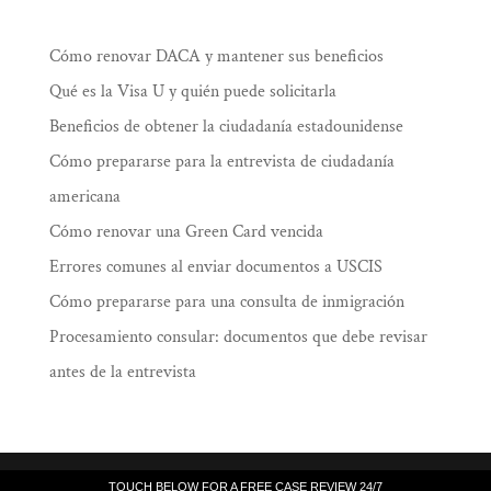
Cómo renovar DACA y mantener sus beneficios
Qué es la Visa U y quién puede solicitarla
Beneficios de obtener la ciudadanía estadounidense
Cómo prepararse para la entrevista de ciudadanía
americana
Cómo renovar una Green Card vencida
Errores comunes al enviar documentos a USCIS
Cómo prepararse para una consulta de inmigración
Procesamiento consular: documentos que debe revisar
antes de la entrevista
Law Offices of Ramiro J. Lluis, 205 South
TOUCH BELOW FOR A FREE CASE REVIEW 24/7
TOUCH BELOW FOR A FREE CASE REVIEW 24/7