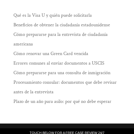
Qué es la Visa U y quién puede solicitarla
Beneficios de obtener la ciudadanía estadounidense
Cómo prepararse para la entrevista de ciudadanía
americana
Cómo renovar una Green Card vencida
Errores comunes al enviar documentos a USCIS
Cómo prepararse para una consulta de inmigración
Procesamiento consular: documentos que debe revisar
antes de la entrevista
Plazo de un año para asilo: por qué no debe esperar
Law Offices of Ramiro J. Lluis, 205 South
TOUCH BELOW FOR A FREE CASE REVIEW 24/7
TOUCH BELOW FOR A FREE CASE REVIEW 24/7