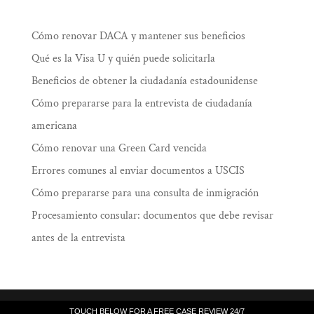
Cómo renovar DACA y mantener sus beneficios
Qué es la Visa U y quién puede solicitarla
Beneficios de obtener la ciudadanía estadounidense
Cómo prepararse para la entrevista de ciudadanía
americana
Cómo renovar una Green Card vencida
Errores comunes al enviar documentos a USCIS
Cómo prepararse para una consulta de inmigración
Procesamiento consular: documentos que debe revisar
antes de la entrevista
Law Offices of Ramiro J. Lluis, 205 South
TOUCH BELOW FOR A FREE CASE REVIEW 24/7
TOUCH BELOW FOR A FREE CASE REVIEW 24/7