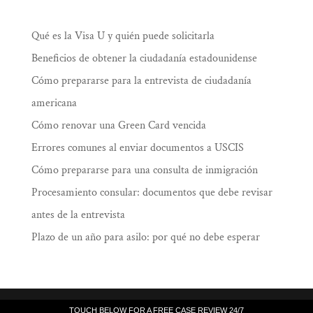
Qué es la Visa U y quién puede solicitarla
Beneficios de obtener la ciudadanía estadounidense
Cómo prepararse para la entrevista de ciudadanía
americana
Cómo renovar una Green Card vencida
Errores comunes al enviar documentos a USCIS
Cómo prepararse para una consulta de inmigración
Procesamiento consular: documentos que debe revisar
antes de la entrevista
Plazo de un año para asilo: por qué no debe esperar
Law Offices of Ramiro J. Lluis, 205 South
TOUCH BELOW FOR A FREE CASE REVIEW 24/7
TOUCH BELOW FOR A FREE CASE REVIEW 24/7