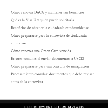
Cómo renovar DACA y mantener sus beneficios
Qué es la Visa U y quién puede solicitarla
Beneficios de obtener la ciudadanía estadounidense
Cómo prepararse para la entrevista de ciudadanía
americana
Cómo renovar una Green Card vencida
Errores comunes al enviar documentos a USCIS
Cómo prepararse para una consulta de inmigración
Procesamiento consular: documentos que debe revisar
antes de la entrevista
Law Offices of Ramiro J. Lluis, 205 South
TOUCH BELOW FOR A FREE CASE REVIEW 24/7
TOUCH BELOW FOR A FREE CASE REVIEW 24/7