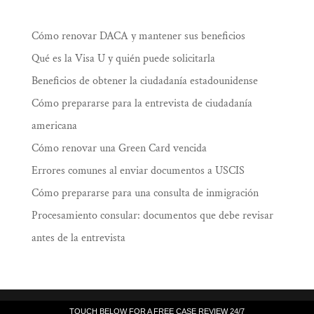
Cómo renovar DACA y mantener sus beneficios
Qué es la Visa U y quién puede solicitarla
Beneficios de obtener la ciudadanía estadounidense
Cómo prepararse para la entrevista de ciudadanía
americana
Cómo renovar una Green Card vencida
Errores comunes al enviar documentos a USCIS
Cómo prepararse para una consulta de inmigración
Procesamiento consular: documentos que debe revisar
antes de la entrevista
Law Offices of Ramiro J. Lluis, 205 South
TOUCH BELOW FOR A FREE CASE REVIEW 24/7
TOUCH BELOW FOR A FREE CASE REVIEW 24/7