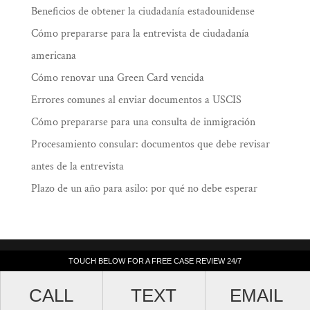
Beneficios de obtener la ciudadanía estadounidense
Cómo prepararse para la entrevista de ciudadanía
americana
Cómo renovar una Green Card vencida
Errores comunes al enviar documentos a USCIS
Cómo prepararse para una consulta de inmigración
Procesamiento consular: documentos que debe revisar
antes de la entrevista
Plazo de un año para asilo: por qué no debe esperar
Law Offices of Ramiro J. Lluis, 205 South
TOUCH BELOW FOR A FREE CASE REVIEW 24/7
TOUCH BELOW FOR A FREE CASE REVIEW 24/7
Broadway, Suite 1000, Los Angeles, California
CALL
CALL
TEXT
TEXT
EMAIL
EMAIL
90012. (213) 687-4412