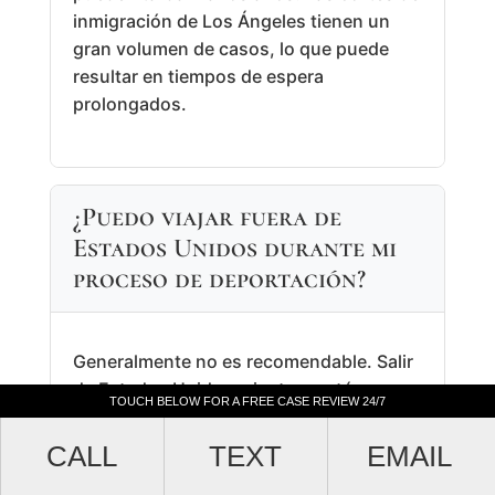
inmigración de Los Ángeles tienen un
gran volumen de casos, lo que puede
resultar en tiempos de espera
prolongados.
¿Puedo viajar fuera de
Estados Unidos durante mi
proceso de deportación?
Generalmente no es recomendable. Salir
de Estados Unidos mientras está en
TOUCH BELOW FOR A FREE CASE REVIEW 24/7
TOUCH BELOW FOR A FREE CASE REVIEW 24/7
proceso de deportación puede resultar
en que se considere que ha abandonado
CALL
CALL
TEXT
TEXT
EMAIL
EMAIL
su caso, lo que podría llevar a una orden