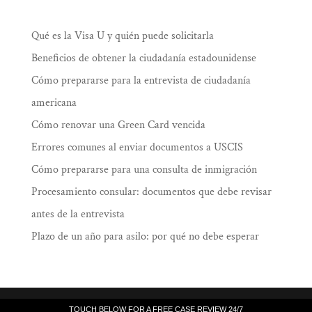
Qué es la Visa U y quién puede solicitarla
Beneficios de obtener la ciudadanía estadounidense
Cómo prepararse para la entrevista de ciudadanía
americana
Cómo renovar una Green Card vencida
Errores comunes al enviar documentos a USCIS
Cómo prepararse para una consulta de inmigración
Procesamiento consular: documentos que debe revisar
antes de la entrevista
Plazo de un año para asilo: por qué no debe esperar
Law Offices of Ramiro J. Lluis, 205 South
TOUCH BELOW FOR A FREE CASE REVIEW 24/7
TOUCH BELOW FOR A FREE CASE REVIEW 24/7