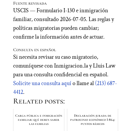
Fuente revisada
USCIS — Formulario I-130 e inmigración
familiar, consultado 2026-07-05. Las reglas y
políticas migratorias pueden cambiar;
confirme la información antes de actuar.
Consulta en español
Si necesita revisar su caso migratorio,
comuníquese con Inmigracion.la y Lluis Law
para una consulta confidencial en español.
Solicite una consulta aquí
o llame al
(213) 687-
4412
.
Related posts:
Carga pública e inmigración
Declaración jurada de
familiar: qué deben saber
patrocinio económico I-864:
las familias
puntos básicos