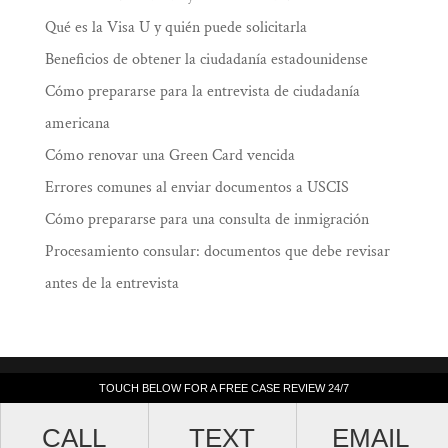
Qué es la Visa U y quién puede solicitarla
Beneficios de obtener la ciudadanía estadounidense
Cómo prepararse para la entrevista de ciudadanía
americana
Cómo renovar una Green Card vencida
Errores comunes al enviar documentos a USCIS
Cómo prepararse para una consulta de inmigración
Procesamiento consular: documentos que debe revisar
antes de la entrevista
Law Offices of Ramiro J. Lluis, 205 South
TOUCH BELOW FOR A FREE CASE REVIEW 24/7
TOUCH BELOW FOR A FREE CASE REVIEW 24/7
Broadway, Suite 1000, Los Angeles, California
CALL
CALL
TEXT
TEXT
EMAIL
EMAIL
90012. (213) 687-4412